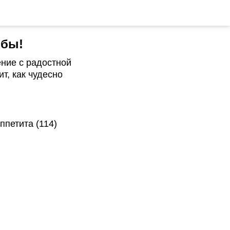
ьбы!
ние с радостной
т, как чудесно
ппетита (114)