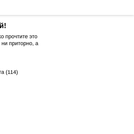
й!
о прочтите это
ни приторно, а
а (114)