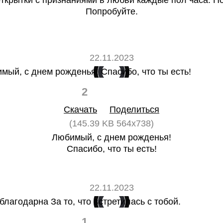
ткрытки с признаниями в любви каждые пол часа. По
Попробуйте.
22.11.2023
2
0
Скачать
Поделиться
(145.39 KB 564x738)
Любимый, с днем рожденья!
Спасибо, что ты есть!
22.11.2023
1
0