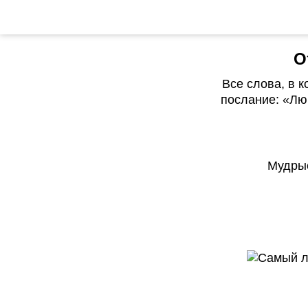
О
Все слова, в 
послание: «Лю
Мудрые